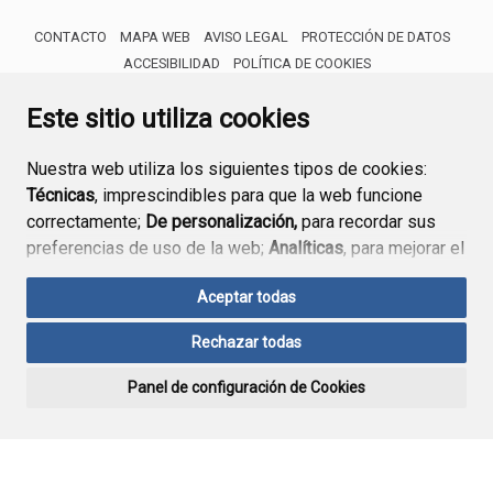
CONTACTO
MAPA WEB
AVISO LEGAL
PROTECCIÓN DE DATOS
ACCESIBILIDAD
POLÍTICA DE COOKIES
ENLACE 
Este sitio utiliza cookies
Nuestra web utiliza los siguientes tipos de cookies:
Técnicas
, imprescindibles para que la web funcione
correctamente;
De personalización,
para recordar sus
preferencias de uso de la web;
Analíticas
, para mejorar el
funcionamiento de la web y sus servicios.
Aceptar todas
Si acepta pulsando el botón
“Aceptar todas”
Rechazar todas
consideramos que acepta su uso. Si pulsa el botón
“Rechazar todas”
o continúa navegando sin realizar
Panel de configuración de Cookies
ninguna acción, se guardarán las cookies técnicas
imprescindibles. Para personalizar sus preferencias
acceda al
“Panel de configuración de cookies”.