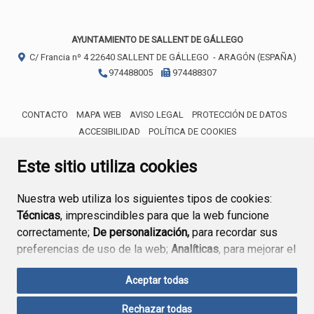
AYUNTAMIENTO DE SALLENT DE GÁLLEGO
C/ Francia nº 4
22640
SALLENT DE GÁLLEGO
- ARAGÓN
(ESPAÑA)
974488005
974488307
CONTACTO
MAPA WEB
AVISO LEGAL
PROTECCIÓN DE DATOS
ACCESIBILIDAD
POLÍTICA DE COOKIES
ENLACE 
Este sitio utiliza cookies
Nuestra web utiliza los siguientes tipos de cookies:
Técnicas
, imprescindibles para que la web funcione
correctamente;
De personalización,
para recordar sus
preferencias de uso de la web;
Analíticas
, para mejorar el
funcionamiento de la web y sus servicios.
Aceptar todas
Si acepta pulsando el botón
“Aceptar todas”
Rechazar todas
consideramos que acepta su uso. Si pulsa el botón