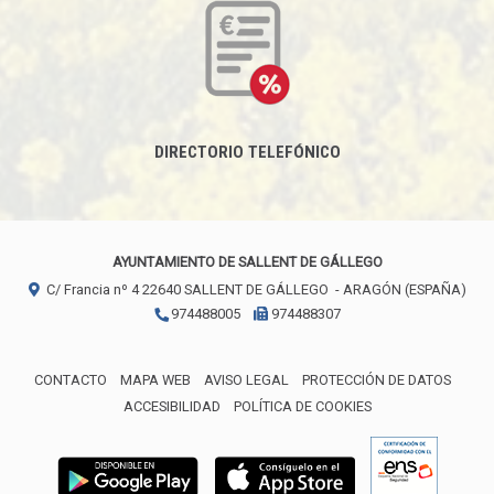
DIRECTORIO TELEFÓNICO
AYUNTAMIENTO DE SALLENT DE GÁLLEGO
C/ Francia nº 4
22640
SALLENT DE GÁLLEGO
- ARAGÓN
(ESPAÑA)
974488005
974488307
CONTACTO
MAPA WEB
AVISO LEGAL
PROTECCIÓN DE DATOS
ACCESIBILIDAD
POLÍTICA DE COOKIES
ENLACE 