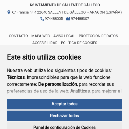
AYUNTAMIENTO DE SALLENT DE GÁLLEGO
C/ Francia nº 4
22640
SALLENT DE GÁLLEGO
- ARAGÓN
(ESPAÑA)
974488005
974488307
CONTACTO
MAPA WEB
AVISO LEGAL
PROTECCIÓN DE DATOS
ACCESIBILIDAD
POLÍTICA DE COOKIES
ENLACE 
Este sitio utiliza cookies
Nuestra web utiliza los siguientes tipos de cookies:
Técnicas
, imprescindibles para que la web funcione
correctamente;
De personalización,
para recordar sus
preferencias de uso de la web;
Analíticas
, para mejorar el
funcionamiento de la web y sus servicios.
Aceptar todas
Si acepta pulsando el botón
“Aceptar todas”
Rechazar todas
consideramos que acepta su uso. Si pulsa el botón
“Rechazar todas”
o continúa navegando sin realizar
Panel de configuración de Cookies