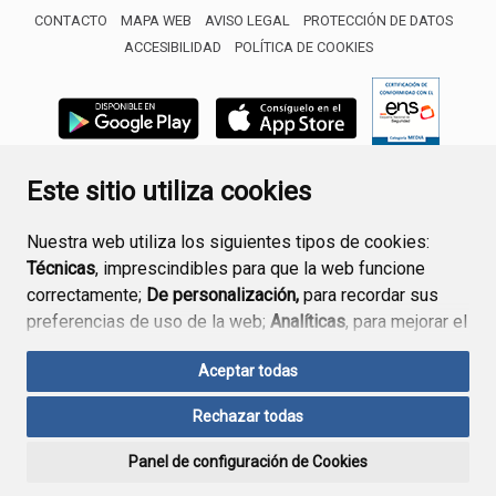
CONTACTO
MAPA WEB
AVISO LEGAL
PROTECCIÓN DE DATOS
ACCESIBILIDAD
POLÍTICA DE COOKIES
ENLACE 
Este sitio utiliza cookies
Nuestra web utiliza los siguientes tipos de cookies:
Técnicas
, imprescindibles para que la web funcione
correctamente;
De personalización,
para recordar sus
preferencias de uso de la web;
Analíticas
, para mejorar el
funcionamiento de la web y sus servicios.
Aceptar todas
Si acepta pulsando el botón
“Aceptar todas”
Rechazar todas
consideramos que acepta su uso. Si pulsa el botón
“Rechazar todas”
o continúa navegando sin realizar
Panel de configuración de Cookies
ninguna acción, se guardarán las cookies técnicas