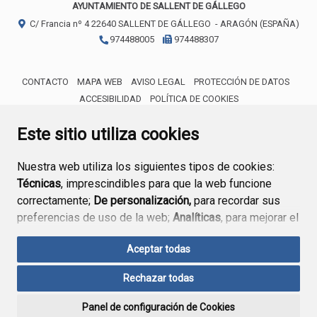
AYUNTAMIENTO DE SALLENT DE GÁLLEGO
C/ Francia nº 4
22640
SALLENT DE GÁLLEGO
- ARAGÓN
(ESPAÑA)
974488005
974488307
CONTACTO
MAPA WEB
AVISO LEGAL
PROTECCIÓN DE DATOS
ACCESIBILIDAD
POLÍTICA DE COOKIES
ENLACE 
Este sitio utiliza cookies
Nuestra web utiliza los siguientes tipos de cookies:
Técnicas
, imprescindibles para que la web funcione
correctamente;
De personalización,
para recordar sus
preferencias de uso de la web;
Analíticas
, para mejorar el
funcionamiento de la web y sus servicios.
Aceptar todas
Si acepta pulsando el botón
“Aceptar todas”
Rechazar todas
consideramos que acepta su uso. Si pulsa el botón
“Rechazar todas”
o continúa navegando sin realizar
Panel de configuración de Cookies
ninguna acción, se guardarán las cookies técnicas