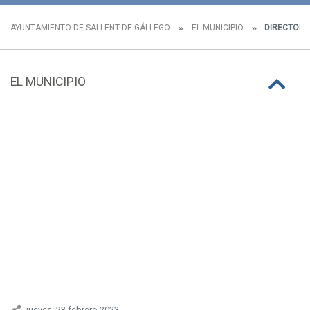
AYUNTAMIENTO DE SALLENT DE GÁLLEGO
EL MUNICIPIO
DIRECTORI
EL MUNICIPIO
jueves, 23 febrero 2023