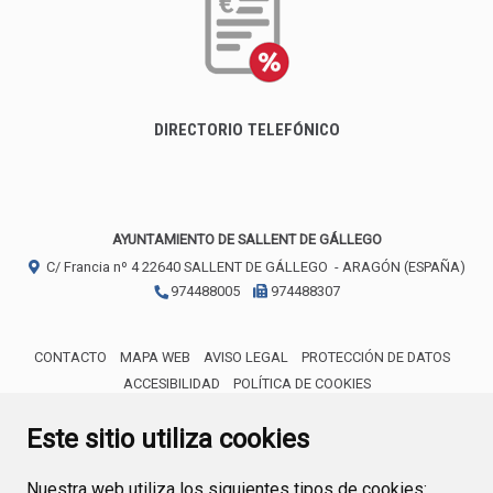
DIRECTORIO TELEFÓNICO
AYUNTAMIENTO DE SALLENT DE GÁLLEGO
C/ Francia nº 4
22640
SALLENT DE GÁLLEGO
- ARAGÓN
(ESPAÑA)
974488005
974488307
CONTACTO
MAPA WEB
AVISO LEGAL
PROTECCIÓN DE DATOS
ACCESIBILIDAD
POLÍTICA DE COOKIES
ENLACE 
Este sitio utiliza cookies
Nuestra web utiliza los siguientes tipos de cookies: