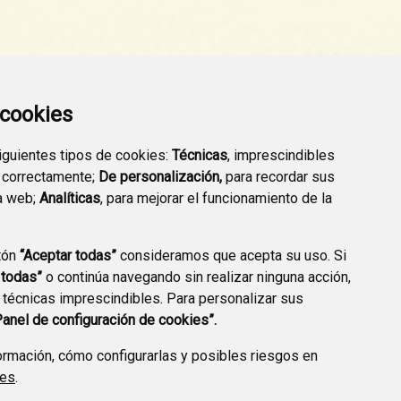
a cookies
siguientes tipos de cookies:
Técnicas
, imprescindibles
 correctamente;
De personalización,
para recordar sus
a web;
Analíticas
, para mejorar el funcionamiento de la
tón
“Aceptar todas”
consideramos que acepta su uso. Si
CCIÓN DE DATOS
ACCESIBILIDAD
POLÍTICA DE COOKIES
 todas”
o continúa navegando sin realizar ninguna acción,
 técnicas imprescindibles. Para personalizar sus
ENLACE EXTERNO A
Panel de configuración de cookies”.
rmación, cómo configurarlas y posibles riesgos en
ies
.