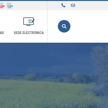
MAX
MIN
30º
15º
Buscar
DAD
SEDE ELECTRÓNICA