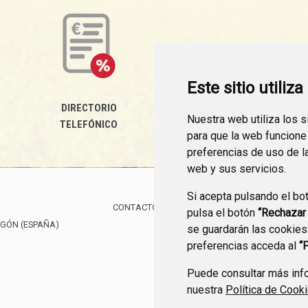
Este sitio utiliz
DIRECTORIO
Nuestra web utiliza los 
TELEFÓNICO
para que la web funcione
preferencias de uso de l
web y sus servicios.
Si acepta pulsando el bo
CONTACTO
MAPA WEB
AVISO LEGAL
PROTE
pulsa el botón
“Rechazar
AGÓN
(ESPAÑA)
se guardarán las cookies
preferencias acceda al
“
Puede consultar más info
nuestra
Política de Cook