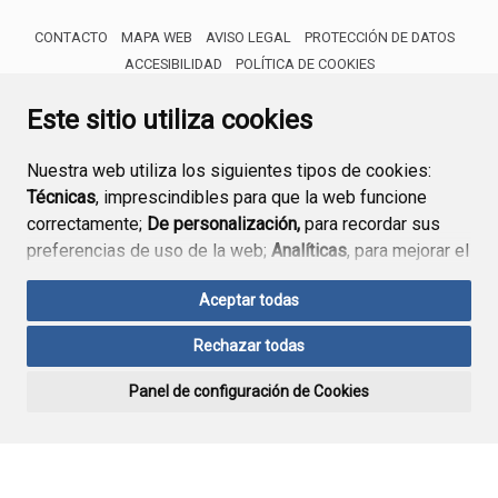
CONTACTO
MAPA WEB
AVISO LEGAL
PROTECCIÓN DE DATOS
ACCESIBILIDAD
POLÍTICA DE COOKIES
ENLACE 
Este sitio utiliza cookies
Nuestra web utiliza los siguientes tipos de cookies:
Técnicas
, imprescindibles para que la web funcione
correctamente;
De personalización,
para recordar sus
preferencias de uso de la web;
Analíticas
, para mejorar el
funcionamiento de la web y sus servicios.
Aceptar todas
Si acepta pulsando el botón
“Aceptar todas”
Rechazar todas
consideramos que acepta su uso. Si pulsa el botón
“Rechazar todas”
o continúa navegando sin realizar
Panel de configuración de Cookies
ninguna acción, se guardarán las cookies técnicas
imprescindibles. Para personalizar sus preferencias
acceda al
“Panel de configuración de cookies”.