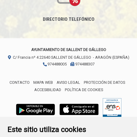
DIRECTORIO TELEFÓNICO
AYUNTAMIENTO DE SALLENT DE GÁLLEGO
C/ Francia nº 4
22640
SALLENT DE GÁLLEGO
- ARAGÓN
(ESPAÑA)
974488005
974488307
CONTACTO
MAPA WEB
AVISO LEGAL
PROTECCIÓN DE DATOS
ACCESIBILIDAD
POLÍTICA DE COOKIES
ENLACE 
Este sitio utiliza cookies