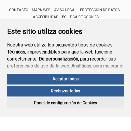
CONTACTO
MAPA WEB
AVISO LEGAL
PROTECCIÓN DE DATOS
ACCESIBILIDAD
POLÍTICA DE COOKIES
ENLACE 
Este sitio utiliza cookies
Nuestra web utiliza los siguientes tipos de cookies:
Técnicas
, imprescindibles para que la web funcione
correctamente;
De personalización,
para recordar sus
preferencias de uso de la web;
Analíticas
, para mejorar el
funcionamiento de la web y sus servicios.
Aceptar todas
Si acepta pulsando el botón
“Aceptar todas”
Rechazar todas
consideramos que acepta su uso. Si pulsa el botón
“Rechazar todas”
o continúa navegando sin realizar
Panel de configuración de Cookies
ninguna acción, se guardarán las cookies técnicas
imprescindibles. Para personalizar sus preferencias
acceda al
“Panel de configuración de cookies”.