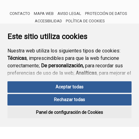
CONTACTO
MAPA WEB
AVISO LEGAL
PROTECCIÓN DE DATOS
ACCESIBILIDAD
POLÍTICA DE COOKIES
ENLACE 
Este sitio utiliza cookies
Nuestra web utiliza los siguientes tipos de cookies:
Técnicas
, imprescindibles para que la web funcione
correctamente;
De personalización,
para recordar sus
preferencias de uso de la web;
Analíticas
, para mejorar el
funcionamiento de la web y sus servicios.
Aceptar todas
Si acepta pulsando el botón
“Aceptar todas”
Rechazar todas
consideramos que acepta su uso. Si pulsa el botón
“Rechazar todas”
o continúa navegando sin realizar
Panel de configuración de Cookies
ninguna acción, se guardarán las cookies técnicas
imprescindibles. Para personalizar sus preferencias
acceda al
“Panel de configuración de cookies”.