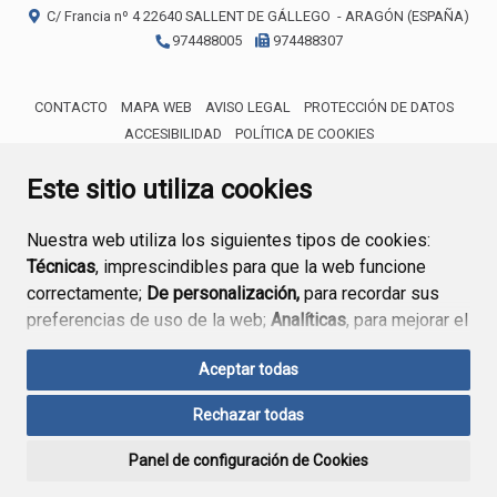
C/ Francia nº 4
22640
SALLENT DE GÁLLEGO
- ARAGÓN
(ESPAÑA)
974488005
974488307
CONTACTO
MAPA WEB
AVISO LEGAL
PROTECCIÓN DE DATOS
ACCESIBILIDAD
POLÍTICA DE COOKIES
ENLACE 
Este sitio utiliza cookies
Nuestra web utiliza los siguientes tipos de cookies:
Técnicas
, imprescindibles para que la web funcione
correctamente;
De personalización,
para recordar sus
preferencias de uso de la web;
Analíticas
, para mejorar el
funcionamiento de la web y sus servicios.
Aceptar todas
Si acepta pulsando el botón
“Aceptar todas”
Rechazar todas
consideramos que acepta su uso. Si pulsa el botón
“Rechazar todas”
o continúa navegando sin realizar
Panel de configuración de Cookies
ninguna acción, se guardarán las cookies técnicas