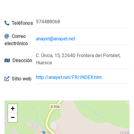
974488068
Teléfonos
Correo
anayet@anayet.net
electrónico
C. Única, 15, 22640 Frontera del Portalet,
Dirección
Huesca
http://anayet.net/FR/INDEX.htm
Sitio web
+
−