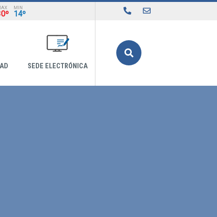
MAX
MIN
30º
14º
Buscar
DAD
SEDE ELECTRÓNICA