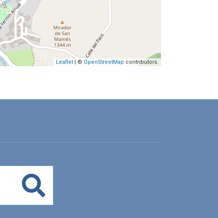
Leaflet
| ©
OpenStreetMap
contributors.
Buscar