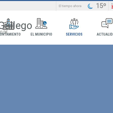
15º
El tiempo ahora
 Gállego
O DE
YUNTAMIENTO
EL MUNICIPIO
SERVICIOS
ACTUALI