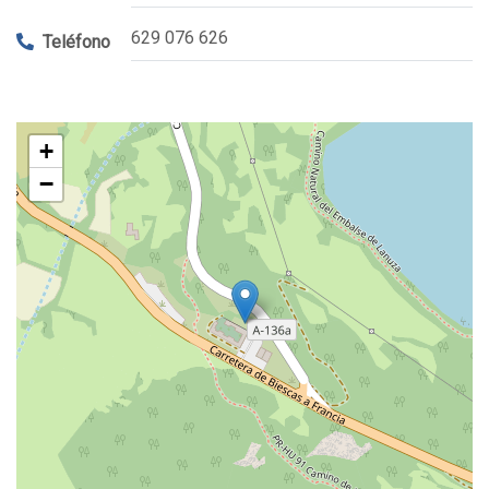
629 076 626
Teléfono
+
−