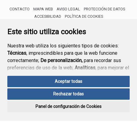
CONTACTO
MAPA WEB
AVISO LEGAL
PROTECCIÓN DE DATOS
ACCESIBILIDAD
POLÍTICA DE COOKIES
ENLACE 
Este sitio utiliza cookies
Nuestra web utiliza los siguientes tipos de cookies:
Técnicas
, imprescindibles para que la web funcione
correctamente;
De personalización,
para recordar sus
preferencias de uso de la web;
Analíticas
, para mejorar el
funcionamiento de la web y sus servicios.
Aceptar todas
Si acepta pulsando el botón
“Aceptar todas”
Rechazar todas
consideramos que acepta su uso. Si pulsa el botón
“Rechazar todas”
o continúa navegando sin realizar
Panel de configuración de Cookies
ninguna acción, se guardarán las cookies técnicas
imprescindibles. Para personalizar sus preferencias
acceda al
“Panel de configuración de cookies”.
Puede consultar más información, cómo configurarlas y