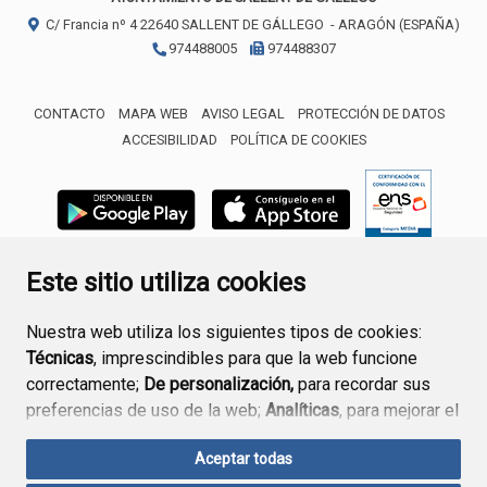
C/ Francia nº 4
22640
SALLENT DE GÁLLEGO
- ARAGÓN
(ESPAÑA)
974488005
974488307
CONTACTO
MAPA WEB
AVISO LEGAL
PROTECCIÓN DE DATOS
ACCESIBILIDAD
POLÍTICA DE COOKIES
ENLACE 
Este sitio utiliza cookies
Nuestra web utiliza los siguientes tipos de cookies:
Técnicas
, imprescindibles para que la web funcione
correctamente;
De personalización,
para recordar sus
preferencias de uso de la web;
Analíticas
, para mejorar el
funcionamiento de la web y sus servicios.
Aceptar todas
Si acepta pulsando el botón
“Aceptar todas”