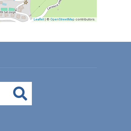
Leaflet
| ©
OpenStreetMap
contributors.
Buscar