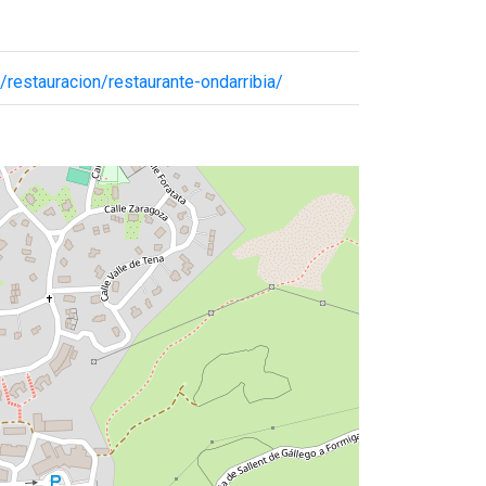
/restauracion/restaurante-ondarribia/