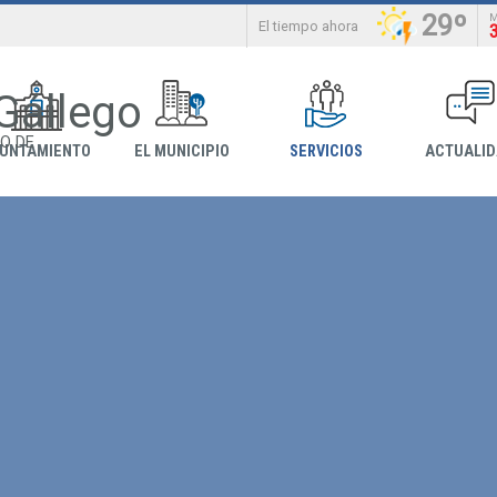
29º
El tiempo ahora
 Gállego
O DE
YUNTAMIENTO
EL MUNICIPIO
SERVICIOS
ACTUALI