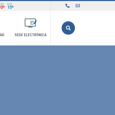
MAX
MIN
30º
15º
Buscar
DAD
SEDE ELECTRÓNICA