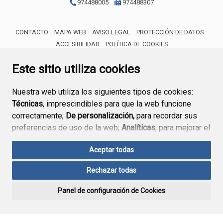
974488005
974488307
CONTACTO
MAPA WEB
AVISO LEGAL
PROTECCIÓN DE DATOS
ACCESIBILIDAD
POLÍTICA DE COOKIES
ENLACE 
Este sitio utiliza cookies
Nuestra web utiliza los siguientes tipos de cookies:
Técnicas
, imprescindibles para que la web funcione
correctamente;
De personalización,
para recordar sus
preferencias de uso de la web;
Analíticas
, para mejorar el
funcionamiento de la web y sus servicios.
Aceptar todas
Si acepta pulsando el botón
“Aceptar todas”
Rechazar todas
consideramos que acepta su uso. Si pulsa el botón
“Rechazar todas”
o continúa navegando sin realizar
Panel de configuración de Cookies
ninguna acción, se guardarán las cookies técnicas
imprescindibles. Para personalizar sus preferencias
acceda al
“Panel de configuración de cookies”.