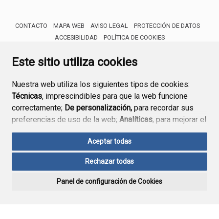
CONTACTO
MAPA WEB
AVISO LEGAL
PROTECCIÓN DE DATOS
ACCESIBILIDAD
POLÍTICA DE COOKIES
ENLACE 
Este sitio utiliza cookies
Nuestra web utiliza los siguientes tipos de cookies:
Técnicas
, imprescindibles para que la web funcione
correctamente;
De personalización,
para recordar sus
preferencias de uso de la web;
Analíticas
, para mejorar el
funcionamiento de la web y sus servicios.
Aceptar todas
Si acepta pulsando el botón
“Aceptar todas”
Rechazar todas
consideramos que acepta su uso. Si pulsa el botón
Error:
Su petición no se ha podido
“Rechazar todas”
o continúa navegando sin realizar
realizar correctamente.
Panel de configuración de Cookies
ninguna acción, se guardarán las cookies técnicas
imprescindibles. Para personalizar sus preferencias
acceda al
“Panel de configuración de cookies”.