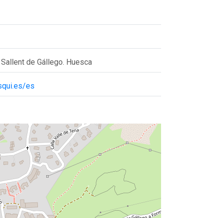
 Sallent de Gállego. Huesca
squi.es/es