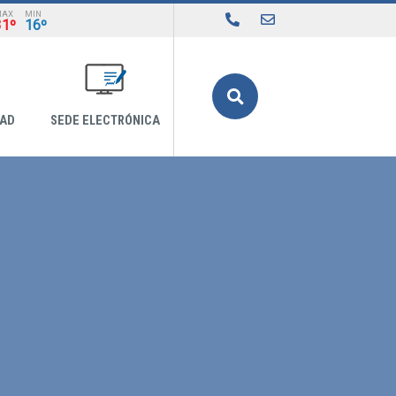
MAX
MIN
31º
16º
Buscar
DAD
SEDE ELECTRÓNICA