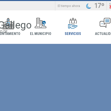
17º
El tiempo ahora
 Gállego
O DE
YUNTAMIENTO
EL MUNICIPIO
SERVICIOS
ACTUALI