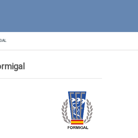
GAL
ormigal