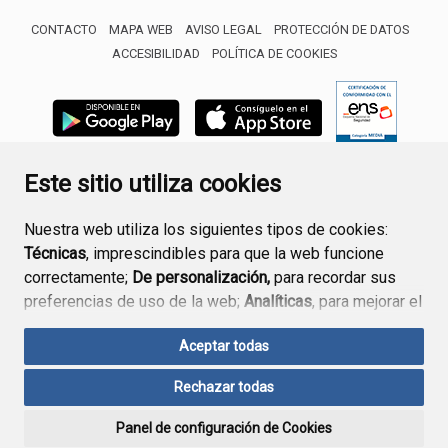
CONTACTO
MAPA WEB
AVISO LEGAL
PROTECCIÓN DE DATOS
ACCESIBILIDAD
POLÍTICA DE COOKIES
ENLACE 
Este sitio utiliza cookies
Nuestra web utiliza los siguientes tipos de cookies:
Técnicas
, imprescindibles para que la web funcione
correctamente;
De personalización,
para recordar sus
preferencias de uso de la web;
Analíticas
, para mejorar el
funcionamiento de la web y sus servicios.
Aceptar todas
Si acepta pulsando el botón
“Aceptar todas”
Rechazar todas
consideramos que acepta su uso. Si pulsa el botón
“Rechazar todas”
o continúa navegando sin realizar
Panel de configuración de Cookies
ninguna acción, se guardarán las cookies técnicas