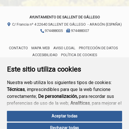
AYUNTAMIENTO DE SALLENT DE GÁLLEGO
C/ Francia nº 4
22640
SALLENT DE GÁLLEGO
- ARAGÓN
(ESPAÑA)
974488005
974488307
CONTACTO
MAPA WEB
AVISO LEGAL
PROTECCIÓN DE DATOS
ACCESIBILIDAD
POLÍTICA DE COOKIES
ENLACE 
Este sitio utiliza cookies
Nuestra web utiliza los siguientes tipos de cookies:
Técnicas
, imprescindibles para que la web funcione
correctamente;
De personalización,
para recordar sus
preferencias de uso de la web;
Analíticas
, para mejorar el
funcionamiento de la web y sus servicios.
Aceptar todas
Si acepta pulsando el botón
“Aceptar todas”
Rechazar todas
consideramos que acepta su uso. Si pulsa el botón