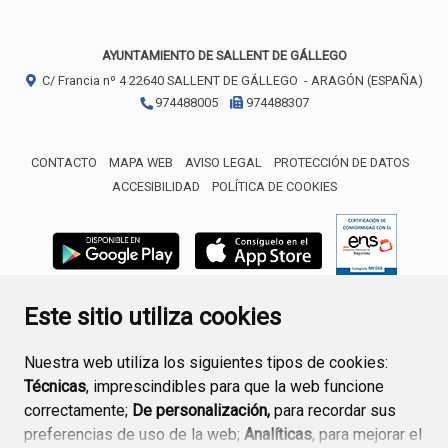
AYUNTAMIENTO DE SALLENT DE GÁLLEGO
C/ Francia nº 4
22640
SALLENT DE GÁLLEGO
- ARAGÓN
(ESPAÑA)
974488005
974488307
CONTACTO
MAPA WEB
AVISO LEGAL
PROTECCIÓN DE DATOS
ACCESIBILIDAD
POLÍTICA DE COOKIES
ENLACE 
Este sitio utiliza cookies
Nuestra web utiliza los siguientes tipos de cookies:
Técnicas
, imprescindibles para que la web funcione
correctamente;
De personalización,
para recordar sus
preferencias de uso de la web;
Analíticas
, para mejorar el