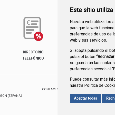
Este sitio utiliz
Nuestra web utiliza los 
para que la web funcione
preferencias de uso de l
web y sus servicios.
Si acepta pulsando el bo
DIRECTORIO
pulsa el botón
“Rechazar
TELEFÓNICO
se guardarán las cookies
preferencias acceda al
“
Puede consultar más info
nuestra
Política de Cook
CONTACTO
MAPA WEB
AVISO LEGAL
PROTE
AGÓN
(ESPAÑA)
Aceptar todas
Rech