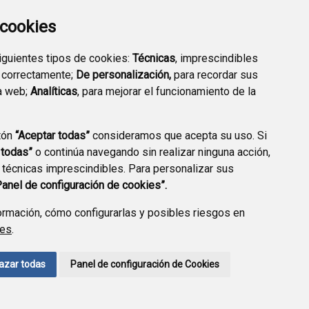
a cookies
siguientes tipos de cookies:
Técnicas
, imprescindibles
 correctamente;
De personalización,
para recordar sus
a web;
Analíticas
, para mejorar el funcionamiento de la
tón
“Aceptar todas”
consideramos que acepta su uso. Si
 todas”
o continúa navegando sin realizar ninguna acción,
 técnicas imprescindibles. Para personalizar sus
Panel de configuración de cookies”.
rmación, cómo configurarlas y posibles riesgos en
ies
.
CCIÓN DE DATOS
ACCESIBILIDAD
POLÍTICA DE COOKIES
azar todas
Panel de configuración de Cookies
ENLACE EXTERNO A