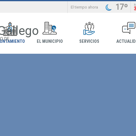
17º
El tiempo ahora
 Gállego
O DE
YUNTAMIENTO
EL MUNICIPIO
SERVICIOS
ACTUALI