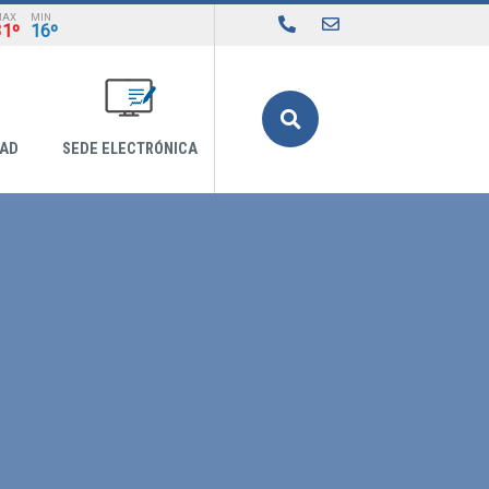
MAX
MIN
31º
16º
Buscar
DAD
SEDE ELECTRÓNICA